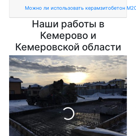
Можно ли использовать керамзитобетон М20
Наши работы в
Кемерово и
Кемеровской области
З