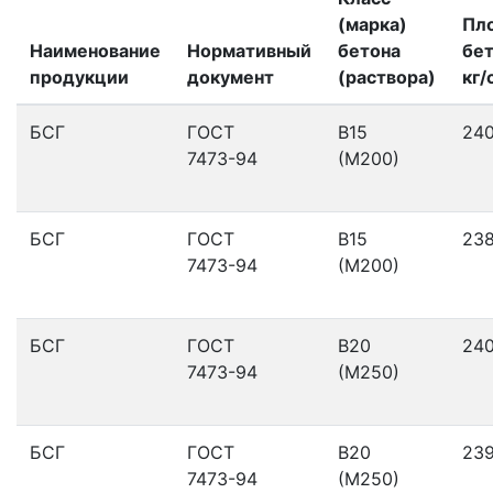
(марка)
Пл
Наименование
Нормативный
бетона
бет
продукции
документ
(раствора)
кг/
БСГ
ГОСТ
В15
24
7473-94
(М200)
БСГ
ГОСТ
В15
23
7473-94
(М200)
БСГ
ГОСТ
В20
24
7473-94
(М250)
БСГ
ГОСТ
В20
23
7473-94
(М250)