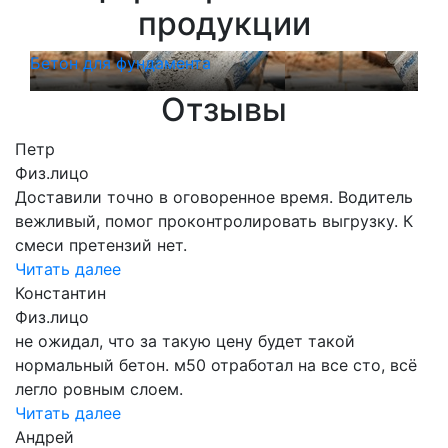
продукции
Бетон для фундамента
Бет
Отзывы
Петр
Физ.лицо
Доставили точно в оговоренное время. Водитель
вежливый, помог проконтролировать выгрузку. К
смеси претензий нет.
Читать далее
Константин
Физ.лицо
не ожидал, что за такую цену будет такой
нормальный бетон. м50 отработал на все сто, всё
легло ровным слоем.
Читать далее
Андрей