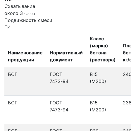
Схватывание
около 3
часов
Подвижность смеси
П4
Класс
(марка)
Пл
Наименование
Нормативный
бетона
бет
продукции
документ
(раствора)
кг/
БСГ
ГОСТ
В15
24
7473-94
(М200)
БСГ
ГОСТ
В15
23
7473-94
(М200)
БСГ
ГОСТ
В20
24