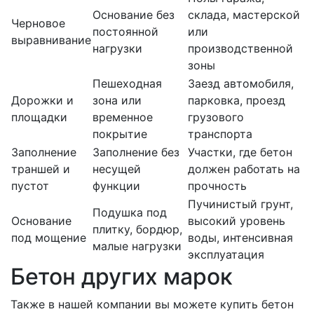
Основание без
склада, мастерской
Черновое
постоянной
или
выравнивание
нагрузки
производственной
зоны
Пешеходная
Заезд автомобиля,
Дорожки и
зона или
парковка, проезд
площадки
временное
грузового
покрытие
транспорта
Заполнение
Заполнение без
Участки, где бетон
траншей и
несущей
должен работать на
пустот
функции
прочность
Пучинистый грунт,
Подушка под
Основание
высокий уровень
плитку, бордюр,
под мощение
воды, интенсивная
малые нагрузки
эксплуатация
Бетон других марок
Также в нашей компании вы можете купить бетон