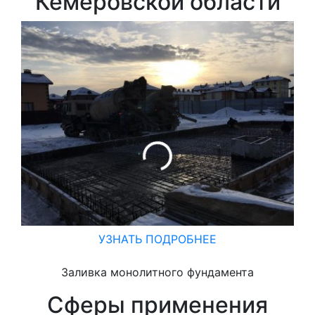
Кемеровской области
З
УЗНАТЬ ПОДРОБНЕЕ
Заливка монолитного фундамента
Сферы применения